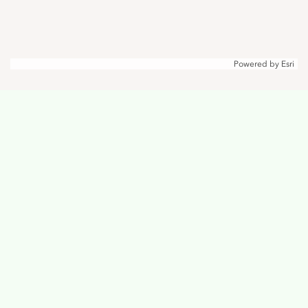
Kadaster, Esri, TomTom, Garmin, METI/NASA, USGS
Powered by
Esri