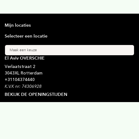
Mijn locaties
Selecteer een locatie
Maak een keuze
El Aviv OVERSCHIE
Verlaatstraat
2
3043XL
Rotterdam
+31
104374440
K.V.K nr: 74306928
BEKIJK DE OPENINGSTIJDEN
Blijf op de hoogte
Schrijf je in voor onze nieuwsbrief