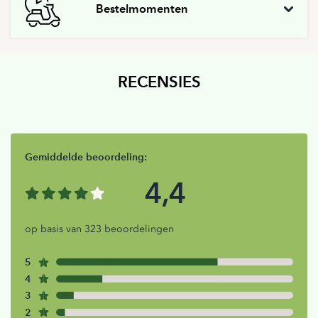
Bestelmomenten
RECENSIES
Gemiddelde beoordeling:
4,4
op basis van 323 beoordelingen
5
4
3
2