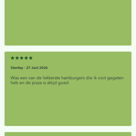
Stanley -
27 Juni 2026
Was een van de lekkerste hamburgers die ik ooit gegeten
heb en de pizza is altijd goed